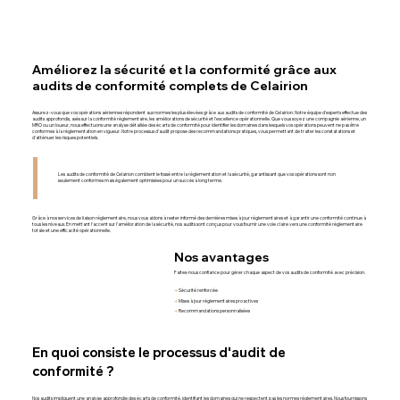
Améliorez la sécurité et la conformité grâce aux
audits de conformité complets de Celairion
Assurez-vous que vos opérations aériennes répondent aux normes les plus élevées grâce aux audits de conformité de Celairion. Notre équipe d'experts effectue des
audits approfondis, axés sur la conformité réglementaire, les améliorations de sécurité et l'excellence opérationnelle. Que vous soyez une compagnie aérienne, un
MRO ou un loueur, nous effectuons une analyse détaillée des écarts de conformité pour identifier les domaines dans lesquels vos opérations peuvent ne pas être
conformes à la réglementation en vigueur. Notre processus d'audit propose des recommandations pratiques, vous permettant de traiter les constatations et
d'atténuer les risques potentiels.
Les audits de conformité de Celairion comblent le fossé entre la réglementation et la sécurité, garantissant que vos opérations sont non
seulement conformes mais également optimisées pour un succès à long terme.
Grâce à nos services de liaison réglementaire, nous vous aidons à rester informé des dernières mises à jour réglementaires et à garantir une conformité continue à
tous les niveaux. En mettant l'accent sur l'amélioration de la sécurité, nos audits sont conçus pour vous fournir une voie claire vers une conformité réglementaire
totale et une efficacité opérationnelle.
Nos avantages
Faites-nous confiance pour gérer chaque aspect de vos audits de conformité avec précision.
🡪
Sécurité renforcée
🡪
Mises à jour réglementaires proactives
🡪
Recommandations personnalisées
En quoi consiste le processus d'audit de
conformité ?
Nos audits impliquent une analyse approfondie des écarts de conformité, identifiant les domaines qui ne respectent pas les normes réglementaires. Nous fournissons