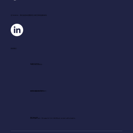
在 Celairion，我们的使命是重新定义航空持续适航标准。
联系我们
给我们打电话
+43 2162 20810
给我们发送电子邮件
service@celairion.aero
我们的总部
Eco-Plus-Park, 1. Strasse, Nr. 5 A-2460 Bruck an der Leitha Austria