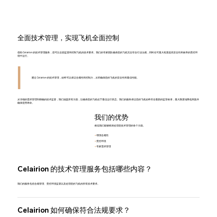
全面技术管理，实现飞机全面控制
借助 Celairion 的技术管理服务，您可以全面监督和控制飞机的技术要求。我们的专家团队确保您的飞机完全符合行业法规，同时在可最大程度提高安全性和效率的受控环
境中运行。
通过 Celairion 的技术管理，始终可以保证合规性和控制力，从而确保您的飞机的安全性和最佳性能。
从详细的需求管理到精确的技术监督，我们涵盖所有方面，以确保您的飞机处于最佳运行状态。我们的服务保证您的飞机始终符合最新的监管标准，最大限度地降低风险并
确保使用寿命。
我们的优势
相信我们能够精准处理您技术管理的各个方面。
🡪
增强合规性
🡪
受控环境
🡪
专家需求管理
Celairion 的技术管理服务包括哪些内容？
我们的服务包括合规管理、受控环境监督以及处理您的飞机的所有技术要求。
Celairion 如何确保符合法规要求？